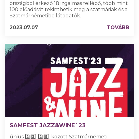
országból érkező 18 izgalmas fellépő, több mint
100 előadását tekinthetik meg a szatmáriak és a
Szatmárnémetibe látogatók.
2023.07.07
TOVÁBB
SAMFEST JAZZ&WINE`23
únius 2️⃣3️⃣-2️⃣5️⃣. között Szatmárnémeti