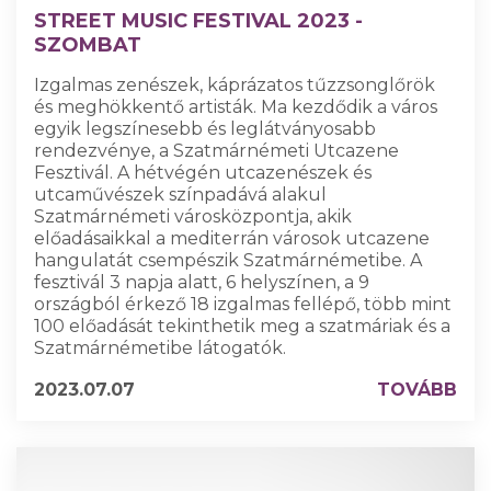
STREET MUSIC FESTIVAL 2023 -
SZOMBAT
Izgalmas zenészek, káprázatos tűzzsonglőrök
és meghökkentő artisták. Ma kezdődik a város
egyik legszínesebb és leglátványosabb
rendezvénye, a Szatmárnémeti Utcazene
Fesztivál. A hétvégén utcazenészek és
utcaművészek színpadává alakul
Szatmárnémeti városközpontja, akik
előadásaikkal a mediterrán városok utcazene
hangulatát csempészik Szatmárnémetibe. A
fesztivál 3 napja alatt, 6 helyszínen, a 9
országból érkező 18 izgalmas fellépő, több mint
100 előadását tekinthetik meg a szatmáriak és a
Szatmárnémetibe látogatók.
2023.07.07
TOVÁBB