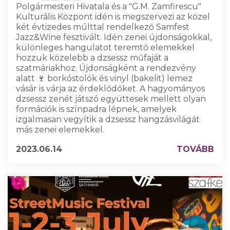
Polgármesteri Hivatala és a "G.M. Zamfirescu"
Kulturális Központ idén is megszervezi az közel
két évtizedes múlttal rendelkező Samfest
Jazz&Wine fesztivált. Idén zenei újdonságokkal,
különleges hangulatot teremtő elemekkel
hozzuk közelebb a dzsessz műfaját a
szatmáriakhoz. Újdonságként a rendezvény
alatt 🍷 borkóstolók és vinyl (bakelit) lemez
vásár is várja az érdeklődőket. A hagyományos
dzsessz zenét játszó együttesek mellett olyan
formációk is színpadra lépnek, amelyek
izgalmasan vegyítik a dzsessz hangzásvilágát
más zenei elemekkel.
2023.06.14
TOVÁBB