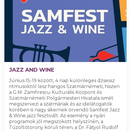
JAZZ AND WINE
Június 15-19 között, 4 nap különleges dzsessz
ritmusoktól lesz hangos Szatmárnémeti, hiszen
a G.M. Zamfirescu Kulturális Központ és
Szatmárnémeti Polgármesteri Hivatala ismét
megszervezi a szatmáriak és az idelátogatók
körében is nagy sikernek örvendő Samfest Jazz
& Wine jazz fesztivált. Az esemény a nyári
programok jól megszokott helyszínén, a
Tűzoltótorony körüli téren, a Dr. Fátyol Rudolf