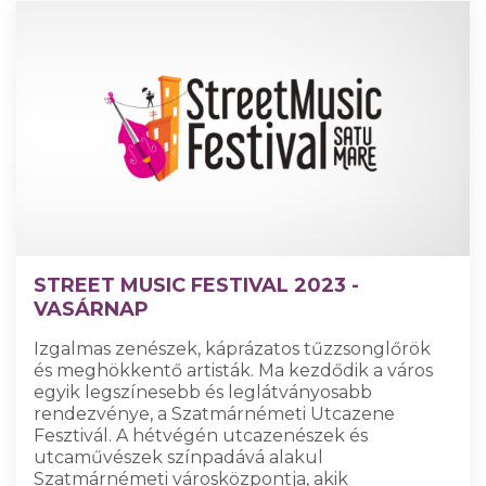
STREET MUSIC FESTIVAL 2023 -
VASÁRNAP
Izgalmas zenészek, káprázatos tűzzsonglőrök
és meghökkentő artisták. Ma kezdődik a város
egyik legszínesebb és leglátványosabb
rendezvénye, a Szatmárnémeti Utcazene
Fesztivál. A hétvégén utcazenészek és
utcaművészek színpadává alakul
Szatmárnémeti városközpontja, akik