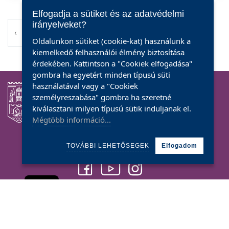
Elfogadja a sütiket és az adatvédelmi
irányelveket?
5
‹
1
2
9
10
›
Oldalunkon sütiket (cookie-kat) használunk a
kiemelkedő felhasználói élmény biztosítása
érdekében. Kattintson a "Cookiek elfogadása"
gombra ha egyetért minden típusú süti
használatával vagy a "Cookiek
személyreszabása" gombra ha szeretné
kiválasztani milyen típusú sütik induljanak el.
Mégtöbb információ...
Kövessenek
TOVÁBBI LEHETŐSEGEK
Elfogadom
Cookie
CENTRUL CULTURAL
G.M. ZAMFIRESCU
Szatmárnémeti, Transilvania sugárút 3. szám