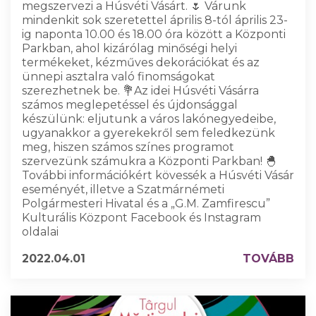
megszervezi a Húsvéti Vásárt. 🌷 Várunk
mindenkit sok szeretettel április 8-tól április 23-
ig naponta 10.00 és 18.00 óra között a Központi
Parkban, ahol kizárólag minőségi helyi
termékeket, kézműves dekorációkat és az
ünnepi asztalra való finomságokat
szerezhetnek be. 💐Az idei Húsvéti Vásárra
számos meglepetéssel és újdonsággal
készülünk: eljutunk a város lakónegyedeibe,
ugyanakkor a gyerekekről sem feledkezünk
meg, hiszen számos színes programot
szervezünk számukra a Központi Parkban! 🐣
További információkért kövessék a Húsvéti Vásár
eseményét, illetve a Szatmárnémeti
Polgármesteri Hivatal és a „G.M. Zamfirescu”
Kulturális Központ Facebook és Instagram
oldalai
2022.04.01
TOVÁBB