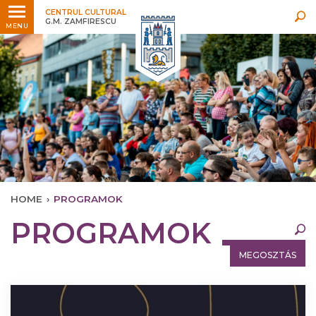
Legfrissebb
Bármikor
CENTRUL CULTURAL
G.M. ZAMFIRESCU
MENU
HOME
›
PROGRAMOK
×
PROGRAMOK
Legfrissebb
Bármikor
MEGOSZTÁS