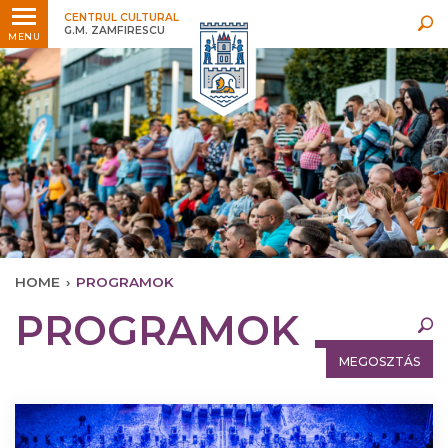
Legfrissebb
Bármikor
CENTRUL CULTURAL
G.M. ZAMFIRESCU
MENU
HOME
›
PROGRAMOK
×
PROGRAMOK
Legfrissebb
Bármikor
MEGOSZTÁS