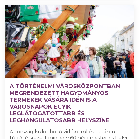
A TÖRTÉNELMI VÁROSKÖZPONTBAN
MEGRENDEZETT HAGYOMÁNYOS
TERMÉKEK VÁSÁRA IDÉN IS A
VÁROSNAPOK EGYIK
LEGLÁTOGATOTTABB ÉS
LEGHANGULATOSABB HELYSZÍNE
Az ország különböző vidékeiről és határon
túlról érkezett mintegy 60 népi mester és helyi