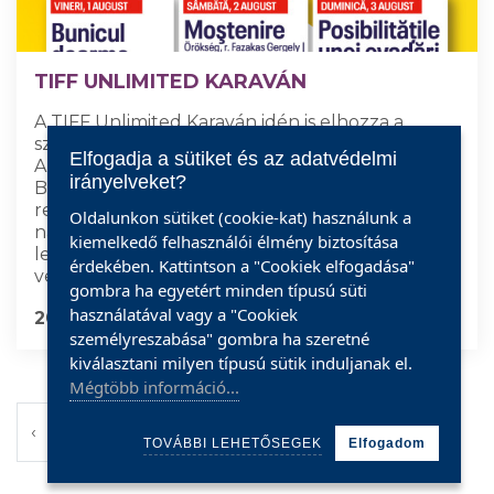
TIFF UNLIMITED KARAVÁN
A TIFF Unlimited Karaván idén is elhozza a
szabadtéri mozizás élményét Szatmárnémetibe.
Elfogadja a sütiket és az adatvédelmi
Augusztus 1. és 3. között esténként 21.15-től a
irányelveket?
Batthyány (Corneliu Coposu) sétányon lévő
rendezvénytéren három rövidfilmet és három
Oldalunkon sütiket (cookie-kat) használunk a
nagyjátékfilmet vetítenek, Románia
kiemelkedő felhasználói élmény biztosítása
legnagyobb filmfesztiváljának válogatásából. A
érdekében. Kattintson a "Cookiek elfogadása"
vetítésekre a belépés díjtalan!
gombra ha egyetért minden típusú süti
használatával vagy a "Cookiek
2025.07.26
TOVÁBB
személyreszabása" gombra ha szeretné
kiválasztani milyen típusú sütik induljanak el.
Mégtöbb információ...
2
‹
1
9
10
›
TOVÁBBI LEHETŐSEGEK
Elfogadom