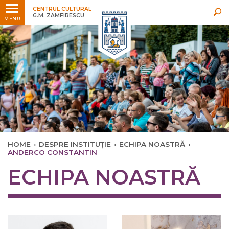
Ultimele
Oricând
CENTRUL CULTURAL
G.M. ZAMFIRESCU
MENU
HOME
›
DESPRE INSTITUȚIE
›
ECHIPA NOASTRĂ
›
ANDERCO CONSTANTIN
ECHIPA NOASTRĂ