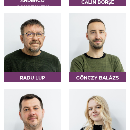
ANDERCO
CĂLIN BORȘE
CONSTANTIN
REFERENT
COLABORATOR - TECHNICĂ
RADU LUP
GÖNCZY BALÁZS
REFERENT
COLABORATOR -
FINANCIAR