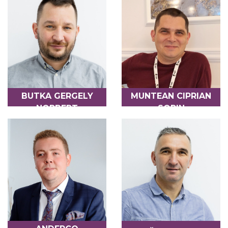
BUTKA GERGELY
MUNTEAN CIPRIAN
NORBERT
SORIN
DIRECTOR
CONTABIL-ȘEF