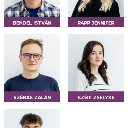
BENDEL ISTVÁN
PAPP JENNIFER
COLABORATOR - LOGISTICĂ
COLABORATOR -
ORGANIZATOR DE
EVENIMENTE
SZÉNÁS ZALÁN
SZÉRI ZSELYKE
COLABORATOR - BOOKING
COLABORATOR - SOCIAL
MEDIA