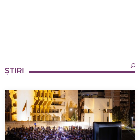
×
ȘTIRI
Ultimele
Oricând