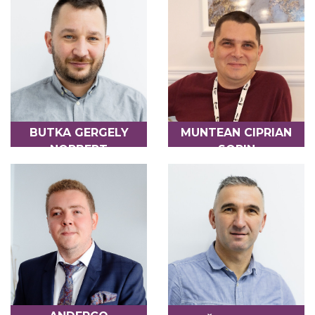
BUTKA GERGELY
MUNTEAN CIPRIAN
NORBERT
SORIN
DIRECTOR
CONTABIL-ȘEF