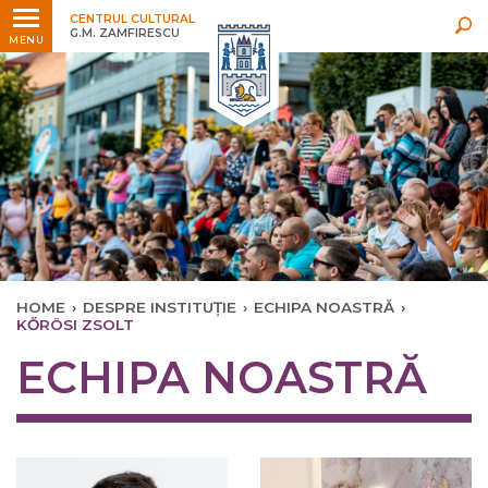
Ultimele
Oricând
CENTRUL CULTURAL
G.M. ZAMFIRESCU
MENU
HOME
›
DESPRE INSTITUȚIE
›
ECHIPA NOASTRĂ
›
KŐRÖSI ZSOLT
ECHIPA NOASTRĂ