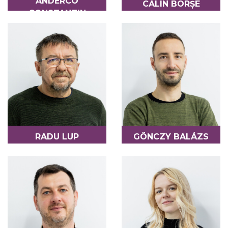
ANDERCO
CĂLIN BORȘE
CONSTANTIN
REFERENT
COLABORATOR - TECHNICĂ
RADU LUP
GÖNCZY BALÁZS
REFERENT
COLABORATOR -
FINANCIAR