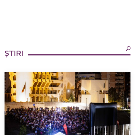
×
ȘTIRI
Ultimele
Oricând