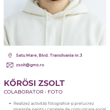
Satu Mare, Blvd. Transilvania nr.3
zsolt@gmz.ro
KŐRÖSI ZSOLT
COLABORATOR - FOTO
Realizez activități fotografice și prelucrez
imaginile pentru canalele de comunicare social