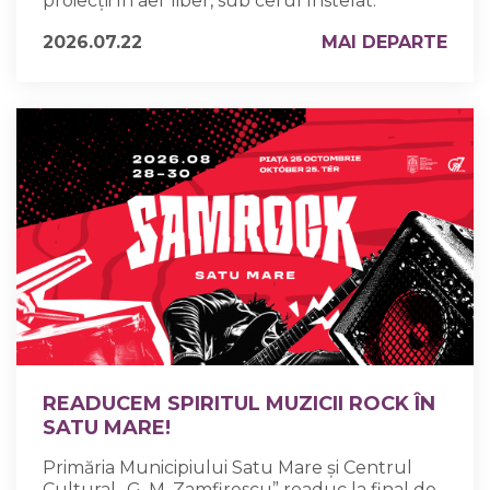
proiecții în aer liber, sub cerul înstelat.
2026.07.22
MAI DEPARTE
READUCEM SPIRITUL MUZICII ROCK ÎN
SATU MARE!
Primăria Municipiului Satu Mare și Centrul
Cultural „G. M. Zamfirescu” readuc la final de