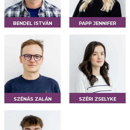
BENDEL ISTVÁN
PAPP JENNIFER
COLABORATOR - LOGISTICĂ
COLABORATOR -
ORGANIZATOR DE
EVENIMENTE
SZÉNÁS ZALÁN
SZÉRI ZSELYKE
COLABORATOR - BOOKING
COLABORATOR - SOCIAL
MEDIA