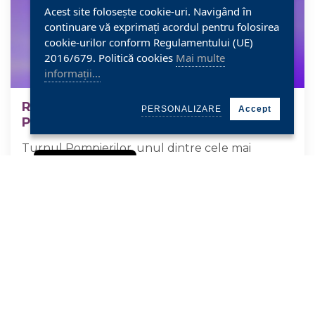
Acest site folosește cookie-uri. Navigând în
continuare vă exprimați acordul pentru folosirea
cookie-urilor conform Regulamentului (UE)
2016/679. Politică cookies
Mai multe
informații...
REDESCHIDEREA TURNULUI
PERSONALIZARE
Accept
POMPIERILOR
Turnul Pompierilor, unul dintre cele mai
importante obiective turistice, simbol al orașului
Politica de Cookie
Satu Mare, își redeschide porțile vineri, 25 aprilie.
2025.04.25
MAI DEPARTE