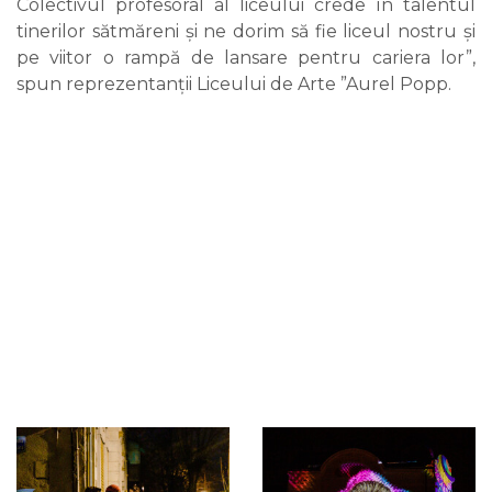
Colectivul profesoral al liceului crede în talentul
tinerilor sătmăreni și ne dorim să fie liceul nostru și
pe viitor o rampă de lansare pentru cariera lor”,
spun reprezentanții Liceului de Arte ”Aurel Popp.