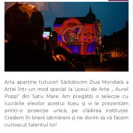
Arta aparține tuturor! Sărbătorim Ziua Mondială a
Artei într-un mod special la Liceul de Arte ,, Aurel
Popp’’ din Satu Mare. Am pregătiți o selecție cu
lucrările elevilor acestui liceu și vi le prezentăm
printr-o proiecție unică, pe clădirea instituției.
Credem în tinerii sătmăreni și ne dorim să vă facem
cunoscut talentul lor!