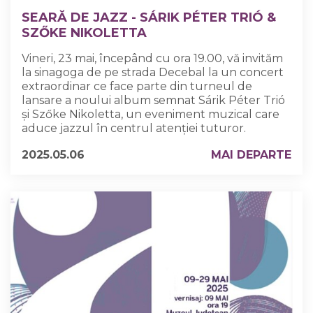
SEARĂ DE JAZZ - SÁRIK PÉTER TRIÓ &
SZŐKE NIKOLETTA
Vineri, 23 mai, începând cu ora 19.00, vă invităm
la sinagoga de pe strada Decebal la un concert
extraordinar ce face parte din turneul de
lansare a noului album semnat Sárik Péter Trió
și Szőke Nikoletta, un eveniment muzical care
aduce jazzul în centrul atenției tuturor.
2025.05.06
MAI DEPARTE