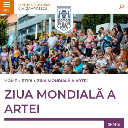
Ultimele
Oricând
CENTRUL CULTURAL
G.M. ZAMFIRESCU
MENU
HOME
›
ȘTIRI
›
ZIUA MONDIALĂ A ARTEI
ZIUA MONDIALĂ A
ARTEI
SHARE