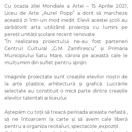
Cu ocazia zilei Mondiale a Artei – 15 Aprilie 2021,
Liceu de Arte ,,Aurel Popp” a dorit să marcheze
această zi într-un mod inedit. Elevii acestei școli au
sărbătorit arta utilizând proiecția cu lumini pe
pereții unității școlare recent renovate.
”În realizarea proiectului ne-au fost parteneri
Centrul Cultural ,,G.M. Zamfirescu’’ și Primăria
Municipiului Satu Mare, cărora pe această cale le
mulțumim din suflet pentru sprijin.
Imaginile proiectate sunt creațiile elevilor noștri de
la arte plastice, arhitectură și grafică. Lucrările
selectate au constituit o mică parte dintre creațiile
elevilor talentati ai liceului.
Aștepăm cu toții să treacă perioada aceasta nefastă ,
să ne întoarcem la carte și să avem cale liberă
pentru a organiza recitaluri, spectacole ,expoziții .