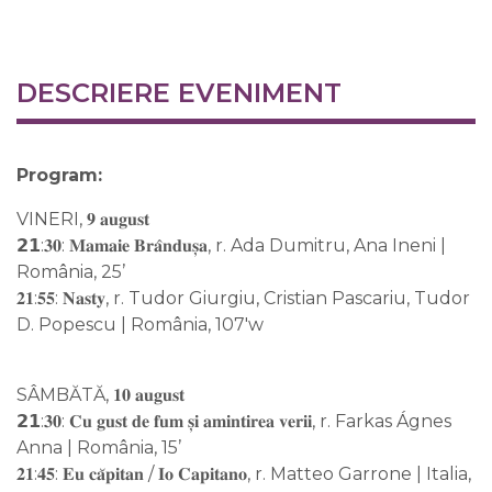
DESCRIERE EVENIMENT
Program:
VINERI, 𝟗 𝐚𝐮𝐠𝐮𝐬𝐭
𝟮𝟭:𝟑𝟎: 𝐌𝐚𝐦𝐚𝐢𝐞 𝐁𝐫𝐚̂𝐧𝐝𝐮𝐬̦𝐚, r. Ada Dumitru, Ana Ineni |
România, 25’
𝟐𝟏:𝟓𝟓: 𝐍𝐚𝐬𝐭𝐲, r. Tudor Giurgiu, Cristian Pascariu, Tudor
D. Popescu | România, 107'w
SÂMBĂTĂ, 𝟏𝟎 𝐚𝐮𝐠𝐮𝐬𝐭
𝟮𝟭:𝟑𝟎: 𝐂𝐮 𝐠𝐮𝐬𝐭 𝐝𝐞 𝐟𝐮𝐦 𝐬̦𝐢 𝐚𝐦𝐢𝐧𝐭𝐢𝐫𝐞𝐚 𝐯𝐞𝐫𝐢𝐢, r. Farkas Ágnes
Anna | România, 15’
𝟐𝟏:𝟒𝟓: 𝐄𝐮 𝐜𝐚̆𝐩𝐢𝐭𝐚𝐧 / 𝐈𝐨 𝐂𝐚𝐩𝐢𝐭𝐚𝐧𝐨, r. Matteo Garrone | Italia,