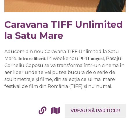
Caravana TIFF Unlimited
la Satu Mare
Aducem din nou Caravana TIFF Unlimited la Satu
Mare. 𝐈𝐧𝐭𝐫𝐚𝐫𝐞 𝐥𝐢𝐛𝐞𝐫𝐚̆. În weekendul 𝟗-𝟏𝟏 𝐚𝐮𝐠𝐮𝐬𝐭, Pasajul
Corneliu Coposu se va transforma într-un cinema în
aer liber unde te vei putea bucura de o serie de
scurtmetraje și filme, din selecția celui mai mare
festival de film din România (TIFF) și nu numai.
VREAU SĂ PARTICIP!