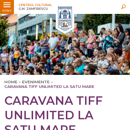
Ultimele
Oricând
CENTRUL CULTURAL
G.M. ZAMFIRESCU
MENU
HOME
›
EVENIMENTE
›
CARAVANA TIFF UNLIMITED LA SATU MARE
CARAVANA TIFF
UNLIMITED LA
SATU MARE