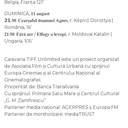
Belgia, Franța 121’
DUMINICĂ, 𝟏𝟏 𝐚𝐮𝐠𝐮𝐬𝐭
𝟮𝟭:𝟑𝟎: 𝐂𝐞𝐚𝐫𝐬̦𝐚𝐟𝐮𝐥 𝐝𝐨𝐚𝐦𝐧𝐞𝐢 𝐀𝐠𝐧𝐞𝐬, r. Képíró Dorottya |
România, 16’
𝟐𝟏:𝟓𝟎: 𝐅𝐚̆𝐫𝐚̆ 𝐚𝐞𝐫 / 𝐄𝐥𝐟𝐨𝐠𝐲 𝐚 𝐥𝐞𝐯𝐞𝐠𝐨̋, r. Moldovai Katalin |
Ungaria, 105’
Caravana TIFF Unlimited este un proiect organizat
de Asociaţia Film și Cultură Urbană cu sprijinul
Europa Cinemas și al Centrului Național al
Cinematografiei.
Prezentat de: Banca Transilvania
Cu sprijinul: Primaria Satu Mare și Centrul Cultural
„G. M. Zamfirescu”
Partener media național: AGERPRES ș Europa FM
Partener de monitorizare: mediaTRUST