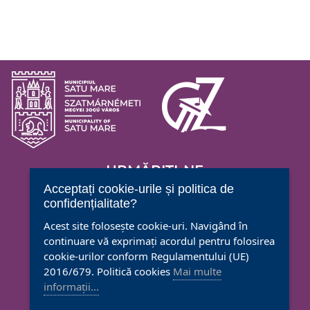
URMĂRIȚI-NE
Acceptați cookie-urile și politica de
confidențialitate?
Acest site folosește cookie-uri. Navigând în
continuare vă exprimați acordul pentru folosirea
CENTRUL CULTURAL
cookie-urilor conform Regulamentului (UE)
G.M. ZAMFIRESCU
2016/679. Politică cookies
Mai multe
Satu Mare, Bd. Transilvania nr. 3
informații...
Tel.: (004)0261768608
Mail:
office@gmz.ro