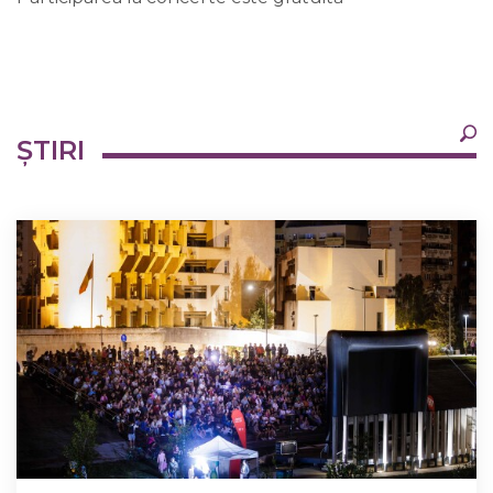
×
ȘTIRI
Ultimele
Oricând