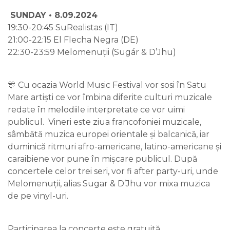
SUNDAY • 8.09.2024
19:30-20:45 SuRealistas (IT)
21:00-22:15 El Flecha Negra (DE)
22:30-23:59 Melomenuții (Sugár & D’Jhu)
🎊 Cu ocazia World Music Festival vor sosi în Satu
Mare artiști ce vor îmbina diferite culturi muzicale
redate în melodiile interpretate ce vor uimi
publicul. Vineri este ziua francofoniei muzicale,
sâmbătă muzica europei orientale și balcanică, iar
duminică ritmuri afro-americane, latino-americane și
caraibiene vor pune în mișcare publicul. După
concertele celor trei seri, vor fi after party-uri, unde
Melomenuții, alias Sugar & D’Jhu vor mixa muzica
de pe vinyl-uri.
Participarea la concerte este gratuită