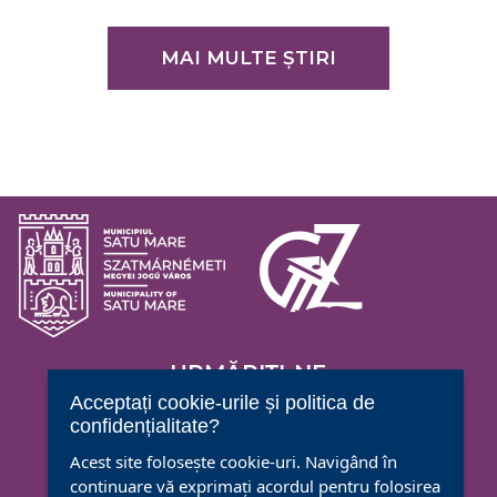
MAI MULTE ȘTIRI
URMĂRIȚI-NE
Acceptați cookie-urile și politica de
confidențialitate?
Acest site folosește cookie-uri. Navigând în
continuare vă exprimați acordul pentru folosirea
CENTRUL CULTURAL