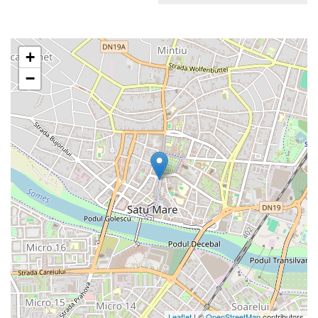
+
−
Leaflet
| ©
OpenStreetMap
contributors