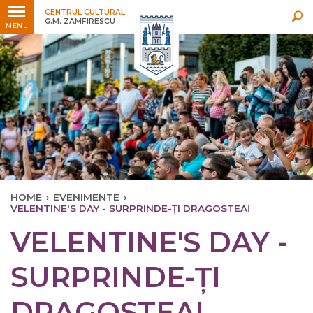
Ultimele
Oricând
CENTRUL CULTURAL
G.M. ZAMFIRESCU
MENU
HOME
›
EVENIMENTE
›
VELENTINE'S DAY - SURPRINDE-ȚI DRAGOSTEA!
VELENTINE'S DAY -
SURPRINDE-ȚI
DRAGOSTEA!