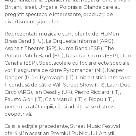
Britanii, Israel, Ungaria, Polonia și Olanda care au
pregătit spectacole interesante, producții de
divertisment și jongleri.
Reprezentații muzicale sunt oferite de: HuMen
Brass Band (HU), La Orquesta Informal (ARG),
Asphalt Theater (ISR), Kuma Band (ESP), The
Potato Patch Band (HU), Residual Gurus (ESP), Duo
Canalla (ESP). Spectacolele cu foc și efecte speciale
vor fi asigurate de către Pyromancer (NL), Kacper
Danger (PL) și Pyrovaghi (IT). Linia artistică ritmică va
fi condusă de către Will Street Show (FR), Latin Duo
Circo (ARG), Ian Deadly (UK), Pierro Ricciardi (IT),
Fausto Giori (IT), Gaia Matulli (IT) și Pippu (IT),
pentru ca atât copiii, cât și adulții să se distreze
deopotrivă.
Ca și la edițiile precedente, Street Music Festival
oferă și în acest an Premiul Publicului. Artiștii