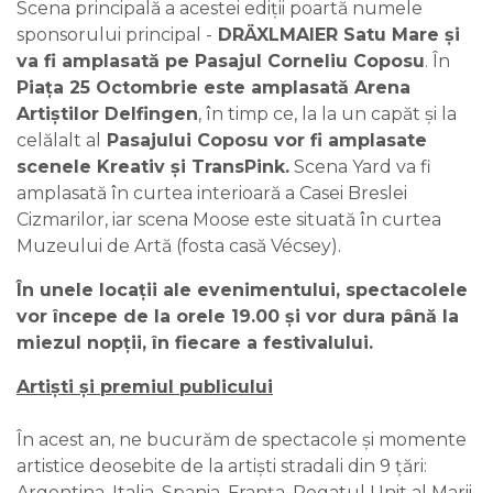
Scena principală a acestei ediții poartă numele
sponsorului principal -
DRÄXLMAIER Satu Mare și
va fi amplasată pe Pasajul Corneliu Coposu
. În
Piața 25 Octombrie este amplasată Arena
Artiștilor Delfingen
, în timp ce, la la un capăt și la
celălalt al
Pasajului Coposu vor fi amplasate
scenele Kreativ și TransPink.
Scena Yard va fi
amplasată în curtea interioară a Casei Breslei
Cizmarilor, iar scena Moose este situată în curtea
Muzeului de Artă (fosta casă Vécsey).
În unele locații ale evenimentului, spectacolele
vor începe de la orele 19.00 și vor dura până la
miezul nopții, în fiecare a festivalului.
Artiști și premiul publicului
În acest an, ne bucurăm de spectacole și momente
artistice deosebite de la artiști stradali din 9 țări:
Argentina, Italia, Spania, Franța, Regatul Unit al Marii