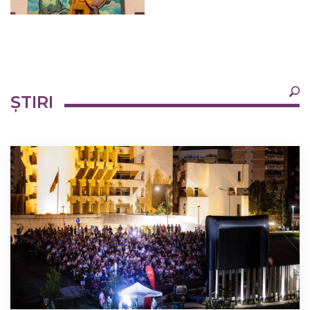
×
ȘTIRI
Ultimele
Oricând