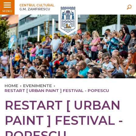
Ultimele
Oricând
CENTRUL CULTURAL
G.M. ZAMFIRESCU
MENU
HOME
›
EVENIMENTE
›
RESTART [ URBAN PAINT ] FESTIVAL - POPESCU
RESTART [ URBAN
PAINT ] FESTIVAL -
POPESCU