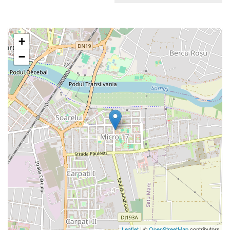
+
−
Leaflet
| ©
OpenStreetMap
contributors