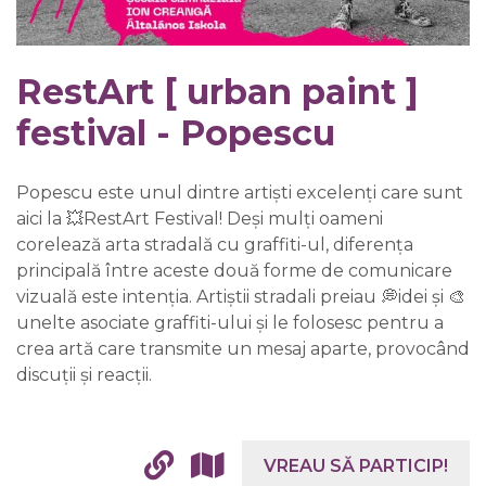
RestArt [ urban paint ]
festival - Popescu
Popescu este unul dintre artiști excelenți care sunt
aici la 💥RestArt Festival! Deși mulți oameni
corelează arta stradală cu graffiti-ul, diferența
principală între aceste două forme de comunicare
vizuală este intenția. Artiștii stradali preiau 💭idei și 🎨
unelte asociate graffiti-ului și le folosesc pentru a
crea artă care transmite un mesaj aparte, provocând
discuții și reacții.
VREAU SĂ PARTICIP!