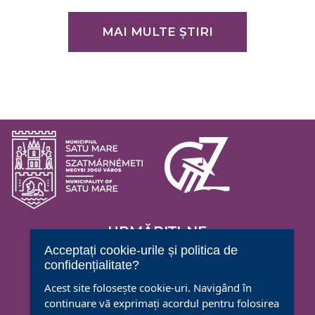
MAI MULTE ȘTIRI
URMĂRIȚI-NE
Acceptați cookie-urile și politica de
confidențialitate?
Acest site folosește cookie-uri. Navigând în
continuare vă exprimați acordul pentru folosirea
CENTRUL CULTURAL