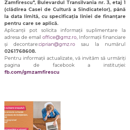
Zamfirescu", Bulevardul Transilvania nr. 3, etaj 1
(clădirea Casei de Cultură a Sindicatelor), până
la data limită, cu specificația liniei de finanţare
pentru care se aplică.
Aplicanții pot solicita informații suplimentare la
adresa de email
office@gmz.ro
,
Informații financiare
și decontare:
ciprian@gmz.ro
sau la numărul
0261768608.
Pentru informații actualizate, vă invităm să urmăriți
pagina de facebook a instituției:
fb.com/gmzamfirescu