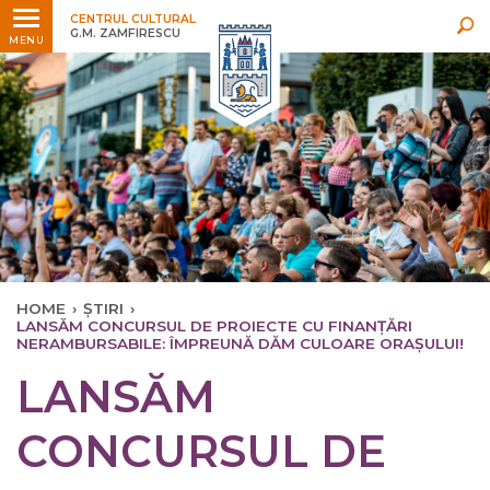
Ultimele
Oricând
CENTRUL CULTURAL
G.M. ZAMFIRESCU
MENU
HOME
›
ȘTIRI
›
LANSĂM CONCURSUL DE PROIECTE CU FINANȚĂRI
NERAMBURSABILE: ÎMPREUNĂ DĂM CULOARE ORAȘULUI!
LANSĂM
CONCURSUL DE