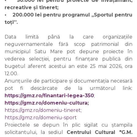
• 50.000 lei pentru proiecte de învățământ;
recreative și tineret;
• 200.000 lei pentru programul ,,Sportul pentru
toți’’.
Data limită până la care organizațiile
neguvernamentale fără scop patrimonial din
municipiul Satu Mare pot depune proiecte în
vederea selecției, pentru finanțare publică din
bugetul aferent acestui an este 25 mai 2026, ora
12.00.
Anunțurile de participare și documentația necesară
pot fi descărcate de la următorul link:
https://gmz.ro/finantari-legea-350
;
https://gmz.ro/domeniu-cultura;
https://gmz.ro/domeniu-tineret
;
https://gmz.ro/domeniu-sport
Proiectele se depun în plic sigilat cu ștampila
solicitantului, la sediul
Centrului Cultural "G.M.