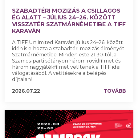
SZABADTÉRI MOZIZÁS A CSILLAGOS
ÉG ALATT – JÚLIUS 24–26. KÖZÖTT
VISSZATÉR SZATMÁRNÉMETIBE A TIFF
KARAVÁN
A TIFF Unlimited Karaván július 24–26. között
idén is elhozza a szabadtéri mozizás élményét
Szatmárnémetibe. Minden este 21.30-tól, a
Szamos-parti sétányon három rövidfilmet és
három nagyjátékfilmet vetítenek a TIFF idei
válogatásából. A vetítésekre a belépés
díjtalan!
2026.07.22
TOVÁBB