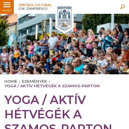
Legfrissebb
Bármikor
CENTRUL CULTURAL
G.M. ZAMFIRESCU
MENU
HOME
›
ESEMÉNYEK
›
YOGA / AKTÍV HÉTVÉGÉK A SZAMOS-PARTON
YOGA / AKTÍV
HÉTVÉGÉK A
SZAMOS-PARTON