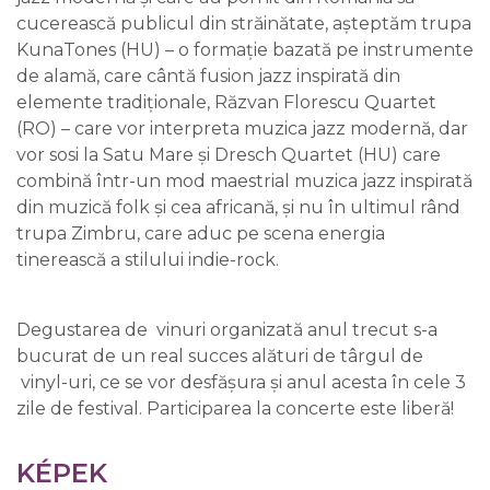
cucerească publicul din străinătate, așteptăm trupa
KunaTones (HU) – o formație bazată pe instrumente
de alamă, care cântă fusion jazz inspirată din
elemente tradiționale, Răzvan Florescu Quartet
(RO) – care vor interpreta muzica jazz modernă, dar
vor sosi la Satu Mare și Dresch Quartet (HU) care
combină într-un mod maestrial muzica jazz inspirată
din muzică folk și cea africană, și nu în ultimul rând
trupa Zimbru, care aduc pe scena energia
tinerească a stilului indie-rock.
Degustarea de vinuri organizată anul trecut s-a
bucurat de un real succes alături de târgul de
vinyl-uri, ce se vor desfășura și anul acesta în cele 3
zile de festival. Participarea la concerte este liberă!
KÉPEK