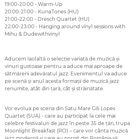
19:00-20:00 - Warm-Up
20:00-21:00 - KunaTones (HU)
21:00-22:00 - Dresch Quartet (HU)
22:00-23:00 - Hanging around vinyl sessions with
Mihu & Dudewithvinyl
Aducem laolaltă o selecție variată de muzică și
vinuri gustoase pentru a aduce mai aproape de
sătmăreni adevăratul jazz. Evenimentul va aduce
pe scenă și anul acesta formații de muzică jazz
renumite, atât din țară, cât și străinătate.
Vor evolua pe scena din Satu Mare Gili Lopes
Quartet (SUA) - care au participat la cele mai
celebre festivaluri de jazz în peste 35 de țări, trupa
Moonlight Breakfast (RO) – care vor cânta muzică
jazz modernă și care au pornit din România să