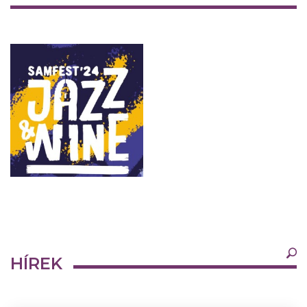
×
HÍREK
Legfrissebb
Bármikor