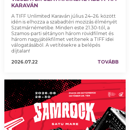
KARAVÁN
A TIFF Unlimited Karaván július 24–26. között
idén is elhozza a szabadtéri mozizás élményét
Szatmárnémetibe. Minden este 21.30-tól, a
Szamos-parti sétányon három rövidfilmet és
három nagyjátékfilmet vetítenek a TIFF idei
válogatásából. A vetítésekre a belépés
díjtalan!
2026.07.22
TOVÁBB