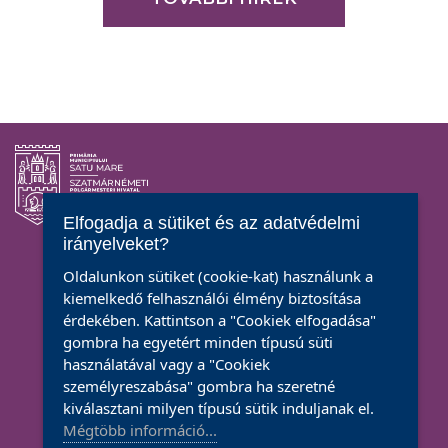
Elfogadja a sütiket és az adatvédelmi
irányelveket?
Kövessenek
Oldalunkon sütiket (cookie-kat) használunk a
kiemelkedő felhasználói élmény biztosítása
érdekében. Kattintson a "Cookiek elfogadása"
gombra ha egyetért minden típusú süti
használatával vagy a "Cookiek
CENTRUL CULTURAL
személyreszabása" gombra ha szeretné
G.M. ZAMFIRESCU
kiválasztani milyen típusú sütik induljanak el.
Szatmárnémeti, Transilvania sugárút 3. szám
Mégtöbb információ...
Tel.: (004)0261768608