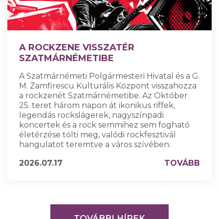
A ROCKZENE VISSZATÉR
SZATMÁRNÉMETIBE
A Szatmárnémeti Polgármesteri Hivatal és a G.
M. Zamfirescu Kulturális Központ visszahozza
a rockzenét Szatmárnémetibe. Az Október
25. teret három napon át ikonikus riffek,
legendás rockslágerek, nagyszínpadi
koncertek és a rock semmihez sem fogható
életérzése tölti meg, valódi rockfesztivál
hangulatot teremtve a város szívében.
2026.07.17
TOVÁBB
TOVÁBBI HÍREK