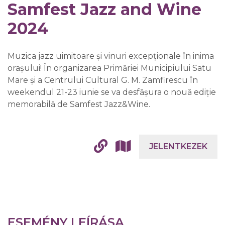
Samfest Jazz and Wine
2024
Muzica jazz uimitoare și vinuri excepționale în inima
orașului! În organizarea Primăriei Municipiului Satu
Mare și a Centrului Cultural G. M. Zamfirescu în
weekendul 21-23 iunie se va desfășura o nouă ediție
memorabilă de Samfest Jazz&Wine.
JELENTKEZEK
ESEMÉNY LEÍRÁSA