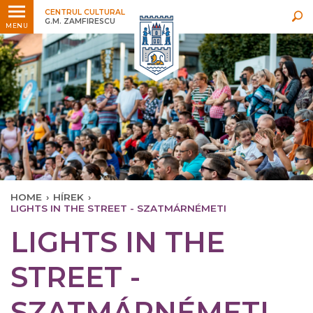
Legfrissebb
Bármikor
CENTRUL CULTURAL
G.M. ZAMFIRESCU
MENU
HOME
›
HÍREK
›
LIGHTS IN THE STREET - SZATMÁRNÉMETI
LIGHTS IN THE
STREET -
SZATMÁRNÉMETI