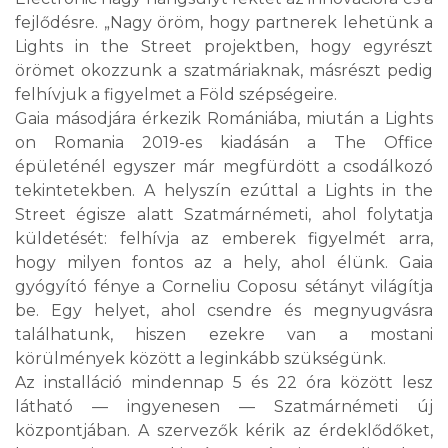
fejlődésre. „Nagy öröm, hogy partnerek lehetünk a
Lights in the Street projektben, hogy egyrészt
örömet okozzunk a szatmáriaknak, másrészt pedig
felhívjuk a figyelmet a Föld szépségeire.
Gaia másodjára érkezik Romániába, miután a Lights
on Romania 2019-es kiadásán a The Office
épületénél egyszer már megfürdött a csodálkozó
tekintetekben. A helyszín ezúttal a Lights in the
Street égisze alatt Szatmárnémeti, ahol folytatja
küldetését: felhívja az emberek figyelmét arra,
hogy milyen fontos az a hely, ahol élünk. Gaia
gyógyító fénye a Corneliu Coposu sétányt világítja
be. Egy helyet, ahol csendre és megnyugvásra
találhatunk, hiszen ezekre van a mostani
körülmények között a leginkább szükségünk.
Az installáció mindennap 5 és 22 óra között lesz
látható — ingyenesen — Szatmárnémeti új
központjában. A szervezők kérik az érdeklődőket,