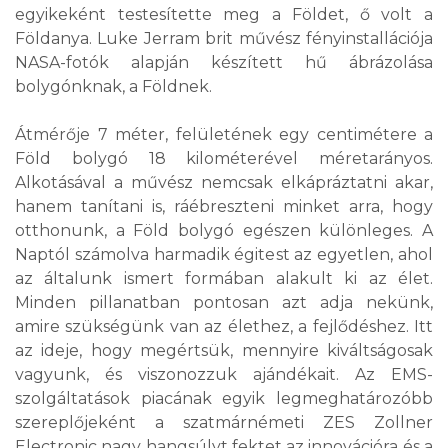
egyikeként testesítette meg a Földet, ő volt a
Földanya. Luke Jerram brit művész fényinstallációja
NASA-fotók alapján készített hű ábrázolása
bolygónknak, a Földnek.
Átmérője 7 méter, felületének egy centimétere a
Föld bolygó 18 kilométerével méretarányos.
Alkotásával a művész nemcsak elkápráztatni akar,
hanem tanítani is, ráébreszteni minket arra, hogy
otthonunk, a Föld bolygó egészen különleges. A
Naptól számolva harmadik égitest az egyetlen, ahol
az általunk ismert formában alakult ki az élet.
Minden pillanatban pontosan azt adja nekünk,
amire szükségünk van az élethez, a fejlődéshez. Itt
az ideje, hogy megértsük, mennyire kiváltságosak
vagyunk, és viszonozzuk ajándékait. Az EMS-
szolgáltatások piacának egyik legmeghatározóbb
szereplőjeként a szatmárnémeti ZES Zollner
Electronic nagy hangsúlyt fektet az innovációra és a