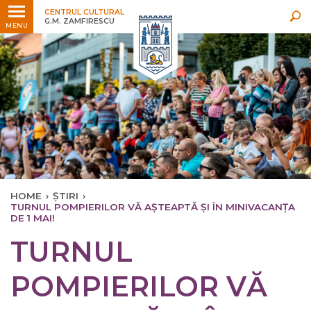
Ultimele
Oricând
CENTRUL CULTURAL
G.M. ZAMFIRESCU
MENU
HOME
›
ȘTIRI
›
TURNUL POMPIERILOR VĂ AȘTEAPTĂ ȘI ÎN MINIVACANȚA
DE 1 MAI!
TURNUL
POMPIERILOR VĂ