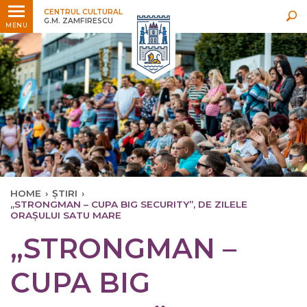
Ultimele
Oricând
CENTRUL CULTURAL
G.M. ZAMFIRESCU
MENU
HOME
›
ȘTIRI
›
„STRONGMAN – CUPA BIG SECURITY”, DE ZILELE
ORAȘULUI SATU MARE
„STRONGMAN –
CUPA BIG