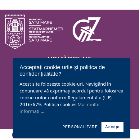
URMĂRIȚI-NE
Acceptați cookie-urile și politica de
confidențialitate?
Acest site folosește cookie-uri. Navigând în
continuare vă exprimați acordul pentru folosirea
CENTRUL CULTURAL
cookie-urilor conform Regulamentului (UE)
G.M. ZAMFIRESCU
2016/679. Politică cookies
Mai multe
Satu Mare, Bd. Transilvania nr. 3
informații...
Tel.: (004)0261768608
Mail:
office@gmz.ro
PERSONALIZARE
Accept
PROTECȚIA DATELOR PERSONALE
CONTACT