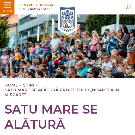
Ultimele
Oricând
CENTRUL CULTURAL
G.M. ZAMFIRESCU
MENU
HOME
›
ȘTIRI
›
SATU MARE SE ALĂTURĂ PROIECTULUI „NOAPTEA ÎN
MIȘCARE”
SATU MARE SE
ALĂTURĂ