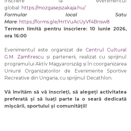
Înscriere la evenimentul
global:
https://mozgasejszakaja.hu/
Formular local Satu
Mare
:
https://forms.gle/HrtVuAcUyVf4Bnsw8
Termen limită pentru înscriere: 10 iunie 2026,
ora 16:00
Evenimentul este organizat de
Centrul Cultural
G.M. Zamfirescu
și partenerii, realizat cu sprijinul
programului Aktív Magyarország și în coorganizarea
Uniunii Organizatorilor de Evenimente Sportive
Recreative din Ungaria, cu sprijinul Decathlon.
Vă invităm să vă înscrieți, să alegeți activitatea
preferată și să luați parte la o seară dedicată
mișcării, sportului și comunității!