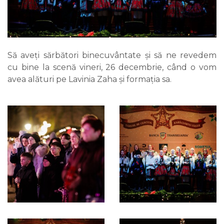
Să aveți sărbători binecuvântate și să ne revedem
cu bine la scenă vineri, 26 decembrie, când o vom
avea alături pe Lavinia Zaha și formația sa.