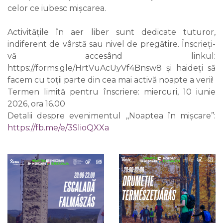
celor ce iubesc mișcarea.
Activitățile în aer liber sunt dedicate tuturor,
indiferent de vârstă sau nivel de pregătire. Înscrieți-
vă accesând linkul:
https://forms.gle/HrtVuAcUyVf4Bnsw8 și haideți să
facem cu toții parte din cea mai activă noapte a verii!
Termen limită pentru înscriere: miercuri, 10 iunie
2026, ora 16.00
Detalii despre evenimentul ,,Noaptea în mișcare’’:
https://fb.me/e/3SlioQXXa