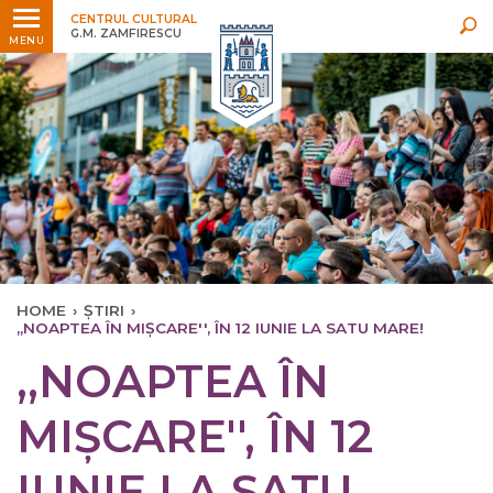
Ultimele
Oricând
CENTRUL CULTURAL
G.M. ZAMFIRESCU
MENU
HOME
›
ȘTIRI
›
,,NOAPTEA ÎN MIȘCARE'', ÎN 12 IUNIE LA SATU MARE!
,,NOAPTEA ÎN
MIȘCARE'', ÎN 12
IUNIE LA SATU