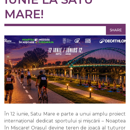
MARE!
SHARE
În 12 iunie, Satu Mare e parte a unui amplu proiect
internațional dedicat sportului și mișcării – Noaptea
în Mișcare! Orașul devine teren de joacă al tuturor