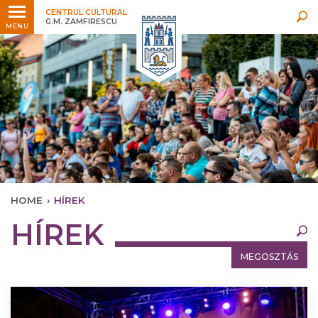
Legfrissebb
Bármikor
CENTRUL CULTURAL
G.M. ZAMFIRESCU
MENU
HOME
›
HÍREK
×
HÍREK
Legfrissebb
Bármikor
MEGOSZTÁS