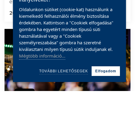
énekelte a fellépőkkel.
Oldalunkon sütiket (cookie-kat) használunk a
2025.11.30
TOVÁBB
kiemelkedő felhasználói élmény biztosítása
érdekében. Kattintson a "Cookiek elfogadása"
gombra ha egyetért minden típusú süti
használatával vagy a "Cookiek
személyreszabása" gombra ha szeretné
kiválasztani milyen típusú sütik induljanak el.
Mégtöbb információ...
TOVÁBBI LEHETŐSEGEK
Elfogadom
Cookie
CSODÁS HANGULAT LENGTE BE A
SZATMÁRNÉMETI KARÁCSONYI VÁSÁRT!
MEGOSZTÁS
Ștefania Hotca és a Madness Avenue igazi