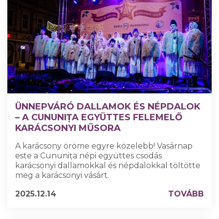
ÜNNEPVÁRÓ DALLAMOK ÉS NÉPDALOK
– A CUNUNIȚA EGYÜTTES FELEMELŐ
KARÁCSONYI MŰSORA
A karácsony öröme egyre közelebb! Vasárnap
este a Cununița népi együttes csodás
karácsonyi dallamokkal és népdalokkal töltötte
meg a karácsonyi vásárt.
2025.12.14
TOVÁBB