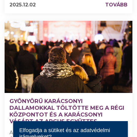
2025.12.02
TOVÁBB
GYÖNYÖRŰ KARÁCSONYI
DALLAMOKKAL TÖLTÖTTE MEG A RÉGI
KÖZPONTOT ÉS A KARÁCSONYI
VÁSÁRT AZ ARGUS EGYÜTTES
Elfogadja a sütiket és az adatvédelmi
A legismertebb énekeket a közönség együtt
irányelveket?