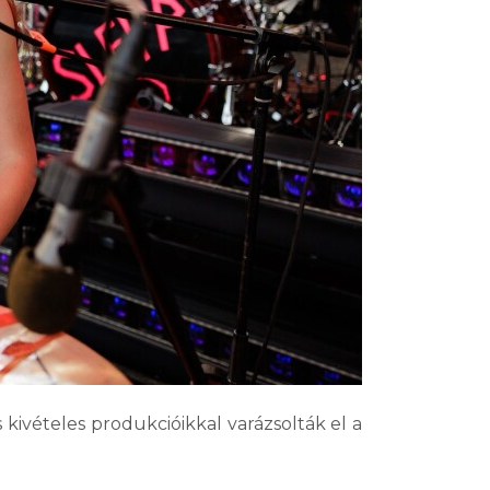
 kivételes produkcióikkal varázsolták el a