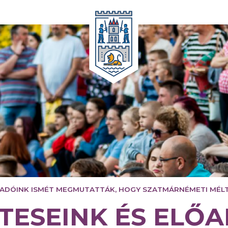
bb
Bármikor
LŐADÓINK ISMÉT MEGMUTATTÁK, HOGY SZATMÁRNÉMETI MÉLT
TESEINK ÉS ELŐ