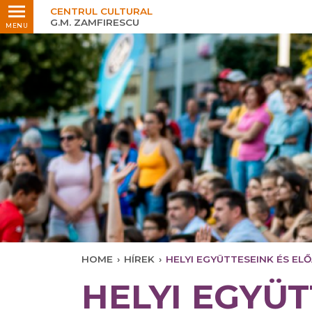
CENTRUL CULTURAL
Legfrisse
G.M. ZAMFIRESCU
MENU
HOME
›
HÍREK
›
HELYI EGYÜTTESEINK ÉS E
HELYI EGYÜT