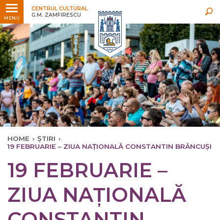
Ultimele
Oricând
CENTRUL CULTURAL
G.M. ZAMFIRESCU
MENU
HOME
›
ȘTIRI
›
19 FEBRUARIE – ZIUA NAȚIONALĂ CONSTANTIN BRÂNCUȘI
19 FEBRUARIE –
ZIUA NAȚIONALĂ
CONSTANTIN