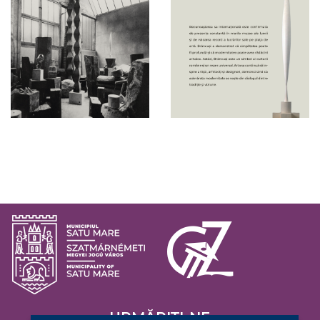
URMĂRIȚI-NE